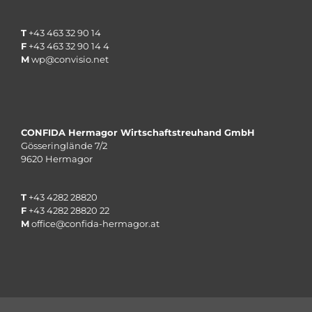
T
+43 463 32 90 14
F
+43 463 32 90 14 4
M
wp@convisio.net
CONFIDA Hermagor Wirtschaftstreuhand GmbH
Gösseringlände 7/2
9620 Hermagor
T
+
43 4282 28820
F
+
43 4282 28820
22
M
office@confida-hermagor.at