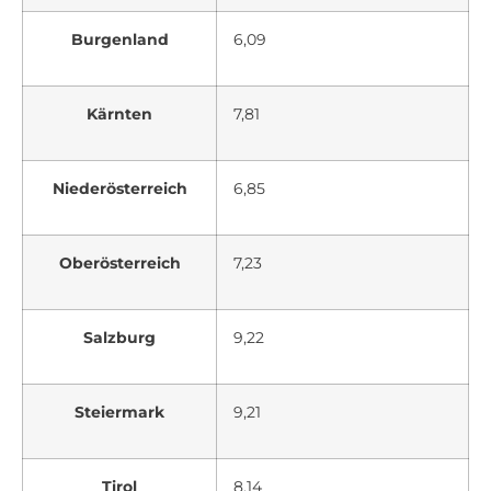
Burgenland
6,09
Kärnten
7,81
Niederösterreich
6,85
Oberösterreich
7,23
Salzburg
9,22
Steiermark
9,21
Tirol
8,14