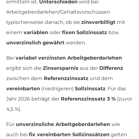
ermitteln ist.
Unterschieden
wird bei
Arbeitgeberdarlehen/Gehaltsvorschüssen
typischerweise danach, ob sie
zinsverbilligt
mit
einem
variablen
oder
fixen
Sollzinssatz
bzw.
unverzinslich
gewährt
werden.
Bei
variabel verzinsten Arbeitgeberdarlehen
ergibt sich die
Zinsersparnis
aus der
Differenz
zwischen dem
Referenzzinssatz
und dem
vereinbarten
(niedrigeren)
Sollzinssatz
. Für das
Jahr 2026 beträgt der
Referenzzinssatz 3 %
(zuvor
4,5 %).
Für
unverzinsliche Arbeitgeberdarlehen
wie
auch bei
fix vereinbarten Sollzinssätzen
gelten