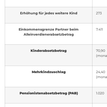
Erhöhung für jedes weitere Kind
273
Einkommensgrenze Partner beim
7.411
Alleinverdienerabsetzbetrag
Kinderabsetzbetrag
70,90
(monat
Mehrkindzuschlag
24,40
(monat
Pensionistenabsetzbetrag (PAB)
1.020