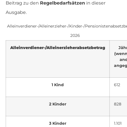
Beitrag zu den
Regelbedarfsätzen
in dieser
Ausgabe.
Alleinverdiener-/Alleinerzieher-/Kinder-/Pensionistenabsetzb
2026
Alleinverdiener-/Alleinerzieherabsetzbetrag
Jähr
(wenn
and
angeg
1 Kind
612
2 Kinder
828
3 Kinder
1.101