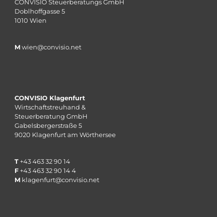
CONVISIO Steuerberatungs GmbH
Doblhoffgasse 5
1010 Wien
M
wien@convisio.net
CONVISIO Klagenfurt
Wirtschaftstreuhand &
Steuerberatung GmbH
Gabelsbergerstraße 5
9020 Klagenfurt am Wörthersee
T
+43 463 32 90 14
F
+43 463 32 90 14 4
M
klagenfurt@convisio.net