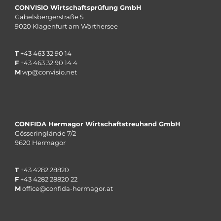
CONVISIO Wirtschaftsprüfung GmbH
Gabelsbergerstraße 5
9020 Klagenfurt am Wörthersee
T
+43 463 32 90 14
F
+43 463 32 90 14 4
M
wp@convisio.net
CONFIDA Hermagor Wirtschaftstreuhand GmbH
Gösseringlände 7/2
9620 Hermagor
T
+
43 4282 28820
F
+
43 4282 28820
22
M
office@confida-hermagor.at