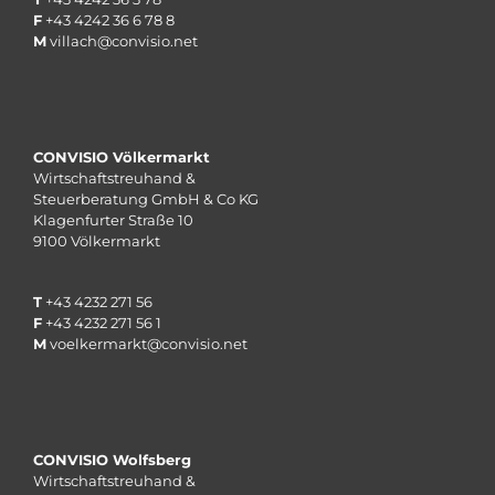
F
+43 4242 36 6 78 8
M
villach@convisio.net
CONVISIO Völkermarkt
Wirtschaftstreuhand &
Steuerberatung GmbH & Co KG
Klagenfurter Straße 10
9100 Völkermarkt
T
+43 4232 271 56
F
+43 4232 271 56 1
M
voelkermarkt@convisio.net
CONVISIO Wolfsberg
Wirtschaftstreuhand &