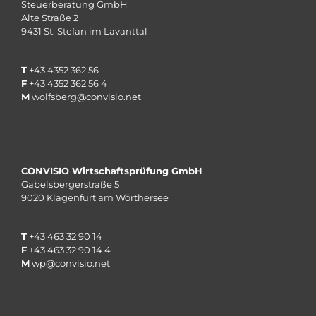
Steuerberatung GmbH
Alte Straße 2
9431 St. Stefan im Lavanttal
T
+43 4352 362 56
F
+43 4352 362 56 4
M
wolfsberg@convisio.net
CONVISIO Wirtschaftsprüfung GmbH
Gabelsbergerstraße 5
9020 Klagenfurt am Wörthersee
T
+43 463 32 90 14
F
+43 463 32 90 14 4
M
wp@convisio.net