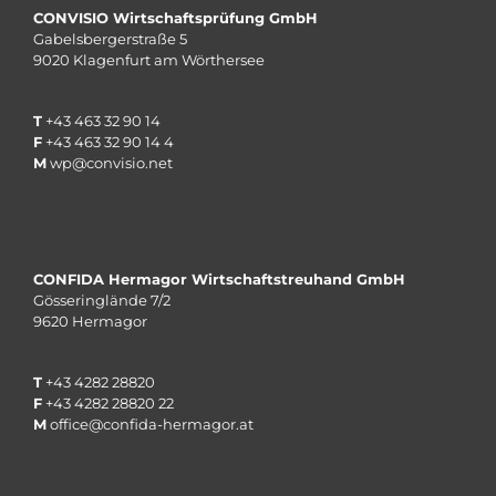
CONVISIO Wirtschaftsprüfung GmbH
Gabelsbergerstraße 5
9020 Klagenfurt am Wörthersee
T
+43 463 32 90 14
F
+43 463 32 90 14 4
M
wp@convisio.net
CONFIDA Hermagor Wirtschaftstreuhand GmbH
Gösseringlände 7/2
9620 Hermagor
T
+
43 4282 28820
F
+
43 4282 28820
22
M
office@confida-hermagor.at