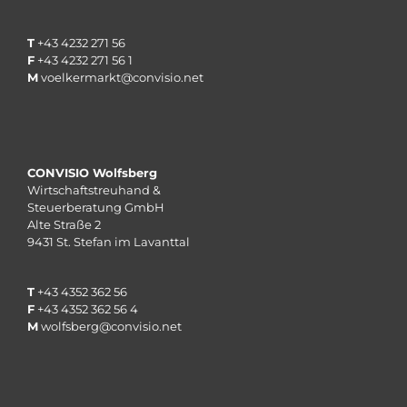
T
+43 4232 271 56
F
+43 4232 271 56 1
M
voelkermarkt@convisio.net
CONVISIO Wolfsberg
Wirtschaftstreuhand &
Steuerberatung GmbH
Alte Straße 2
9431 St. Stefan im Lavanttal
T
+43 4352 362 56
F
+43 4352 362 56 4
M
wolfsberg@convisio.net