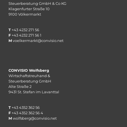
Steuerberatung GmbH & Co KG
Klagenfurter Straße 10
9100 Völkermarkt
T
+43 4232 271 56
F
+43 4232 271 56 1
M
voelkermarkt@convisio.net
CONVISIO Wolfsberg
Wirtschaftstreuhand &
Steuerberatung GmbH
Alte Straße 2
9431 St. Stefan im Lavanttal
T
+43 4352 362 56
F
+43 4352 362 56 4
M
wolfsberg@convisio.net