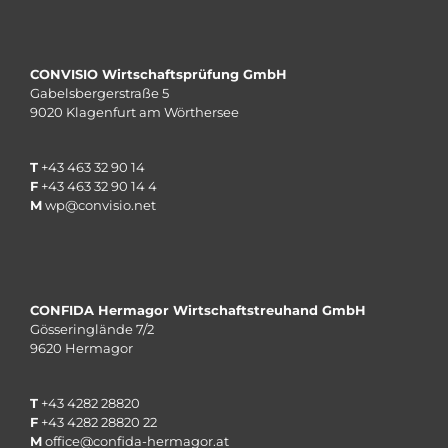
CONVISIO Wirtschaftsprüfung GmbH
Gabelsbergerstraße 5
9020 Klagenfurt am Wörthersee
T
+43 463 32 90 14
F
+43 463 32 90 14 4
M
wp@convisio.net
CONFIDA Hermagor Wirtschaftstreuhand GmbH
Gösseringlände 7/2
9620 Hermagor
T
+
43 4282 28820
F
+
43 4282 28820
22
M
office@confida-hermagor.at