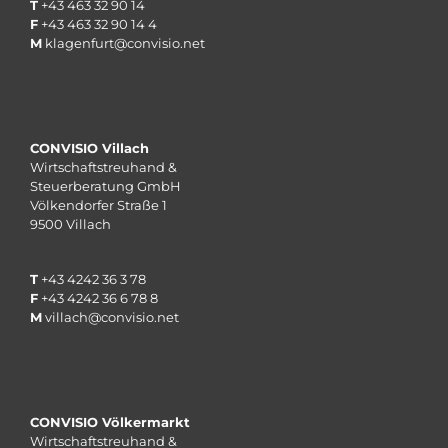
T
+43 463 32 90 14
F
+43 463 32 90 14 4
M
klagenfurt@convisio.net
CONVISIO Villach
Wirtschaftstreuhand &
Steuerberatung GmbH
Völkendorfer Straße 1
9500 Villach
T
+43 4242 36 3 78
F
+43 4242 36 6 78 8
M
villach@convisio.net
CONVISIO Völkermarkt
Wirtschaftstreuhand &